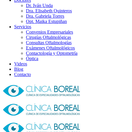
Doctores
Dr. Iván Unda
Dra. Elisabeth Quinteros
Dra. Gabriela Torres
Opt. Maika Estupiñan
Servicios
Convenios Empresariales
Cirugías Oftalmológicas
Consultas Oftalmologías
Exámenes Oftalmológicos
Contactología y Optometría
Óptica
Videos
Blog
Contacto