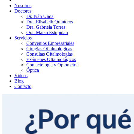
Nosotros
Doctores
Dr. Iván Unda
Dra. Elisabeth Quinteros
Dra. Gabriela Torres
Opt. Maika Estupiñan
Servicios
Convenios Empresariales
Cirugías Oftalmológicas
Consultas Oftalmologías
Exámenes Oftalmológicos
Contactología y Optometría
Óptica
Videos
Blog
Contacto