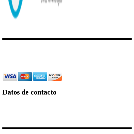
Clínica Oftalmológica Boreal
es una
institución médica
prestigiosa
que cuenta con un grupo de oftalmólogos calificados y
los más
modernos equipos de cirugías y diagnósticos
.
Para más información de Clínica Oftalmológica Borealpor
favor ingrese aquí
.
Datos de contacto
Dirección:
12 de Octubre N24-739 y Av.
Colón Edif. Boreal | Torre B.
Piso 3.
PBX: 02 382 6733