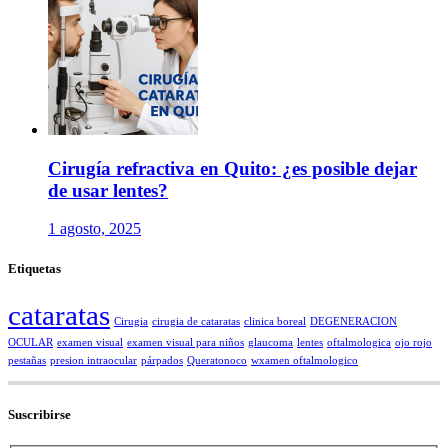
Cirugía refractiva en Quito: ¿es posible dejar
de usar lentes?
1 agosto, 2025
Etiquetas
cataratas
Cirugia
cirugia de cataratas
clinica boreal
DEGENERACION
OCULAR
examen visual
examen visual para niños
glaucoma
lentes
oftalmologica
ojo rojo
pestañas
presion intraocular
párpados
Queratonoco
wxamen oftalmologico
Suscribirse