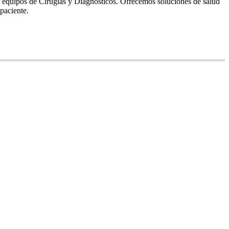
s equipos de Cirugías y Diagnósticos. Ofrecemos soluciones de salud
paciente.