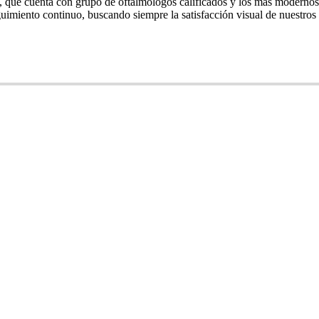
a, que cuenta con grupo de oftalmólogos calificados y los más moderno
uimiento continuo, buscando siempre la satisfacción visual de nuestros 