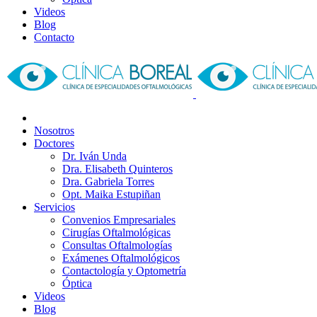
Videos
Blog
Contacto
Nosotros
Doctores
Dr. Iván Unda
Dra. Elisabeth Quinteros
Dra. Gabriela Torres
Opt. Maika Estupiñan
Servicios
Convenios Empresariales
Cirugías Oftalmológicas
Consultas Oftalmologías
Exámenes Oftalmológicos
Contactología y Optometría
Óptica
Videos
Blog