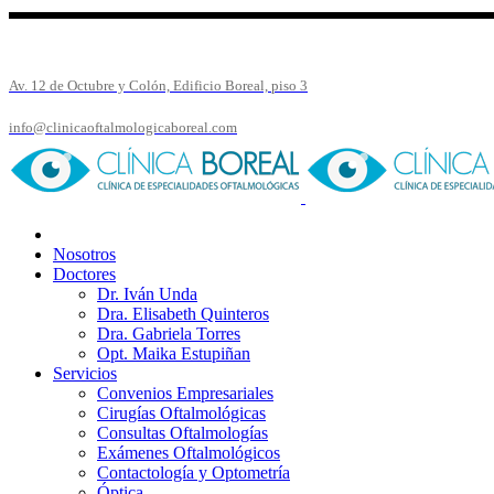
Av. 12 de Octubre y Colón, Edificio Boreal, piso 3
info@clinicaoftalmologicaboreal.com
Nosotros
Doctores
Dr. Iván Unda
Dra. Elisabeth Quinteros
Dra. Gabriela Torres
Opt. Maika Estupiñan
Servicios
Convenios Empresariales
Cirugías Oftalmológicas
Consultas Oftalmologías
Exámenes Oftalmológicos
Contactología y Optometría
Óptica