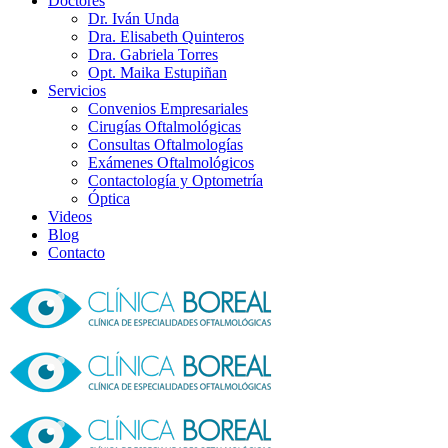
Doctores
Dr. Iván Unda
Dra. Elisabeth Quinteros
Dra. Gabriela Torres
Opt. Maika Estupiñan
Servicios
Convenios Empresariales
Cirugías Oftalmológicas
Consultas Oftalmologías
Exámenes Oftalmológicos
Contactología y Optometría
Óptica
Videos
Blog
Contacto