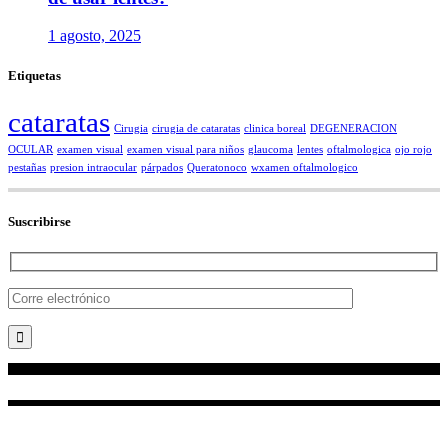
1 agosto, 2025
Etiquetas
cataratas
Cirugia
cirugia de cataratas
clinica boreal
DEGENERACION
OCULAR
examen visual
examen visual para niños
glaucoma
lentes
oftalmologica
ojo rojo
pestañas
presion intraocular
párpados
Queratonoco
wxamen oftalmologico
Suscribirse