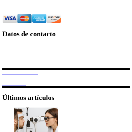
Para más información de Clínica Oftalmológica Borealpor
favor ingrese aquí
.
Datos de contacto
Dirección:
12 de Octubre N24-739 y Av.
Colón Edif. Boreal | Torre B.
Piso 3.
PBX: 02 382 6733
info@clinicaoftalmologicaboreal.com
0985167359
Últimos artículos