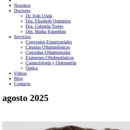
Nosotros
Doctores
Dr. Iván Unda
Dra. Elisabeth Quinteros
Dra. Gabriela Torres
Opt. Maika Estupiñan
Servicios
Convenios Empresariales
Cirugías Oftalmológicas
Consultas Oftalmologías
Exámenes Oftalmológicos
Contactología y Optometría
Óptica
Videos
Blog
Contacto
agosto 2025