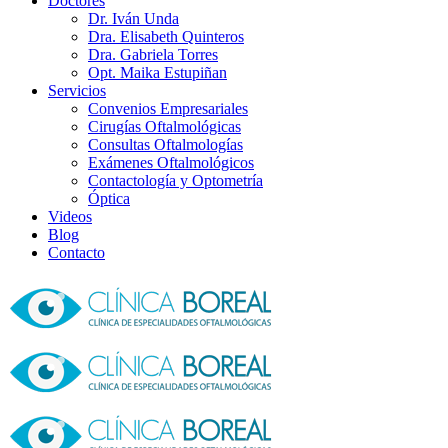
Doctores
Dr. Iván Unda
Dra. Elisabeth Quinteros
Dra. Gabriela Torres
Opt. Maika Estupiñan
Servicios
Convenios Empresariales
Cirugías Oftalmológicas
Consultas Oftalmologías
Exámenes Oftalmológicos
Contactología y Optometría
Óptica
Videos
Blog
Contacto