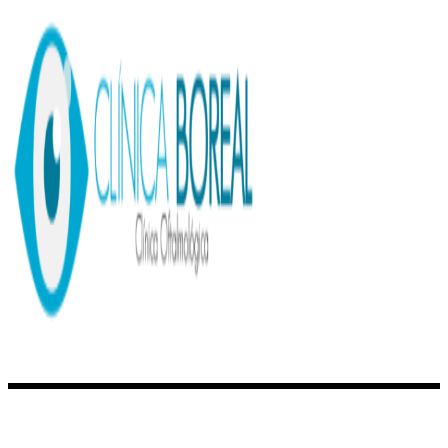
Clínica Oftalmológica Boreal
es una
institución médica
prestigiosa
que cuenta con un grupo de oftalmólogos calificados y
los más
modernos equipos de cirugías y diagnósticos
.