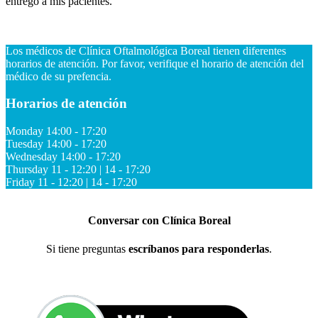
entrego a mis pacientes.
Los médicos de Clínica Oftalmológica Boreal tienen diferentes
horarios de atención. Por favor, verifique el horario de atención del
médico de su prefencia.
Horarios de atención
Monday
14:00 - 17:20
Tuesday
14:00 - 17:20
Wednesday
14:00 - 17:20
Thursday
11 - 12:20 | 14 - 17:20
Friday
11 - 12:20 | 14 - 17:20
Conversar con Clínica Boreal
Si tiene preguntas
escríbanos para responderlas
.