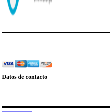
Clínica Oftalmológica Boreal
es una
institución médica
prestigiosa
que cuenta con un grupo de oftalmólogos calificados y
los más
modernos equipos de cirugías y diagnósticos
.
Para más información de Clínica Oftalmológica Borealpor
favor ingrese aquí
.
Datos de contacto
Dirección:
12 de Octubre N24-739 y Av.
Colón Edif. Boreal | Torre B.
Piso 3.
PBX: 02 382 6733