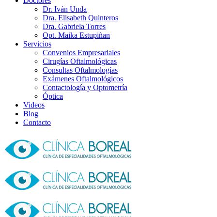
Doctores
Dr. Iván Unda
Dra. Elisabeth Quinteros
Dra. Gabriela Torres
Opt. Maika Estupiñan
Servicios
Convenios Empresariales
Cirugías Oftalmológicas
Consultas Oftalmologías
Exámenes Oftalmológicos
Contactología y Optometría
Óptica
Videos
Blog
Contacto