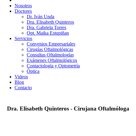
Nosotros
Doctores
Dr. Iván Unda
Dra. Elisabeth Quinteros
Dra. Gabriela Torres
Opt. Maika Estupiñan
Servicios
Convenios Empresariales
Cirugías Oftalmológicas
Consultas Oftalmologías
Exámenes Oftalmológicos
Contactología y Optometría
Óptica
Videos
Blog
Contacto
Dra. Elisabeth Quinteros - Cirujana Oftalmóloga