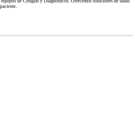
s equipos de Cirugías y Diagnósticos. Ofrecemos soluciones de salud
paciente.