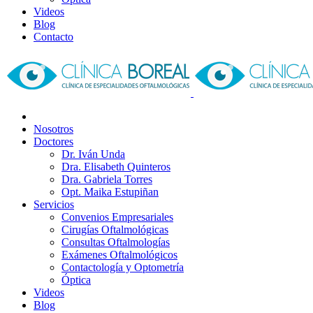
Videos
Blog
Contacto
Nosotros
Doctores
Dr. Iván Unda
Dra. Elisabeth Quinteros
Dra. Gabriela Torres
Opt. Maika Estupiñan
Servicios
Convenios Empresariales
Cirugías Oftalmológicas
Consultas Oftalmologías
Exámenes Oftalmológicos
Contactología y Optometría
Óptica
Videos
Blog