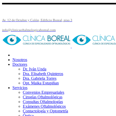
Av. 12 de Octubre y Colón, Edificio Boreal, piso 3
info@clinicaoftalmologicaboreal.com
Nosotros
Doctores
Dr. Iván Unda
Dra. Elisabeth Quinteros
Dra. Gabriela Torres
Opt. Maika Estupiñan
Servicios
Convenios Empresariales
Cirugías Oftalmológicas
Consultas Oftalmologías
Exámenes Oftalmológicos
Contactología y Optometría
Óptica