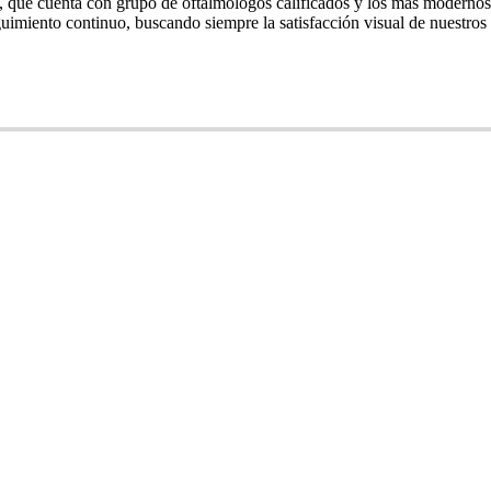
a, que cuenta con grupo de oftalmólogos calificados y los más moderno
uimiento continuo, buscando siempre la satisfacción visual de nuestros 