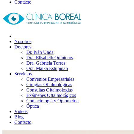
Contacto
Nosotros
Doctores
Dr. Iván Unda
Dra. Elisabeth Quinteros
Dra. Gabriela Torres
Opt. Maika Estupiñan
Servicios
Convenios Empresariales
Cirugías Oftalmológicas
Consultas Oftalmologías
Exámenes Oftalmológicos
Contactología y Optometría
Óptica
Videos
Blog
Contacto